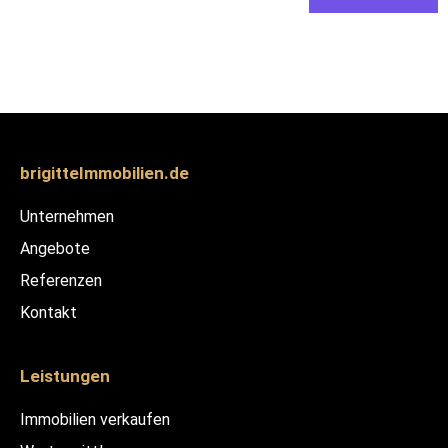
A
l
t
e
r
n
brigitteImmobilien.de
a
t
Unternehmen
i
Angebote
v
Referenzen
e
Kontakt
:
Leistungen
Immobilien verkaufen